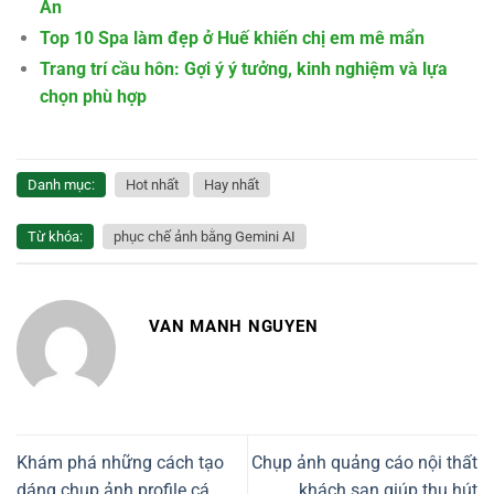
An
Top 10 Spa làm đẹp ở Huế khiến chị em mê mẩn
Trang trí cầu hôn: Gợi ý ý tưởng, kinh nghiệm và lựa
chọn phù hợp
Danh mục:
Hot nhất
Hay nhất
Từ khóa:
phục chế ảnh bằng Gemini AI
VAN MANH NGUYEN
Khám phá những cách tạo
Chụp ảnh quảng cáo nội thất
dáng chụp ảnh profile cá
khách sạn giúp thu hút