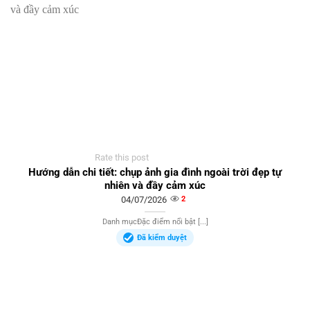
Rate this post
Hướng dẫn chi tiết: chụp ảnh gia đình ngoài trời đẹp tự
nhiên và đầy cảm xúc
04/07/2026
2
Danh mụcĐặc điểm nổi bật [...]
Đã kiểm duyệt