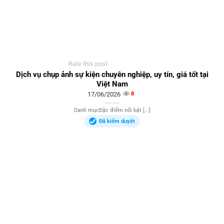
Rate this post
Dịch vụ chụp ảnh sự kiện chuyên nghiệp, uy tín, giá tốt tại
Việt Nam
17/06/2026
8
Danh mụcĐặc điểm nổi bật [...]
Đã kiểm duyệt