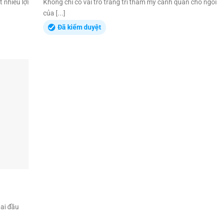
 nhiều lợi
Không chỉ có vai trò trang trí thẩm mỹ cảnh quan cho ngô
của [...]
Đã kiểm duyệt
hai đầu