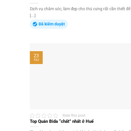
Dịch vụ chăm sóc, làm đẹp cho thú cưng rất cần thiết để
[...]
Đã kiểm duyệt
23
Th7
Rate this post
Top Quán Bida “chất” nhất ở Huế