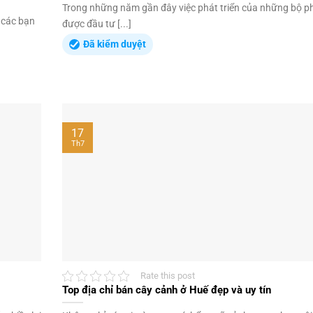
Trong những năm gần đây việc phát triển của những bộ p
 các bạn
được đầu tư [...]
Đã kiểm duyệt
17
Th7
Rate this post
Top địa chỉ bán cây cảnh ở Huế đẹp và uy tín