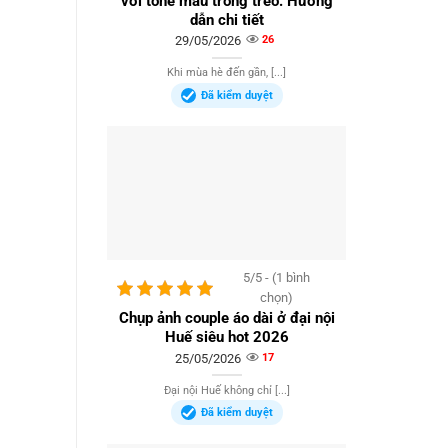
với tone màu trong trẻo: Hướng
dẫn chi tiết
29/05/2026
26
Khi mùa hè đến gần, [...]
Đã kiểm duyệt
5/5 - (1 bình
chọn)
Chụp ảnh couple áo dài ở đại nội
Huế siêu hot 2026
25/05/2026
17
Đại nội Huế không chỉ [...]
Đã kiểm duyệt