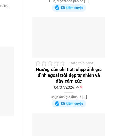
Huế, một thành phố cổ [...]
những
Đã kiểm duyệt
Rate this post
Hướng dẫn chi tiết: chụp ảnh gia
đình ngoài trời đẹp tự nhiên và
đầy cảm xúc
04/07/2026
2
Chụp ảnh gia đình là [...]
Đã kiểm duyệt