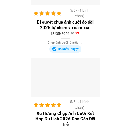
5/5 - (1 bình
chọn)
Bí quyết chụp ảnh cưới áo dài
2026 tự nhiên và cảm xúc
13/05/2026
23
Chụp ảnh cưới là một [...]
Đã kiểm duyệt
5/5 - (1 bình
chọn)
Xu Hướng Chụp Ảnh Cưới Kết
Hợp Du Lịch 2026 Cho Cặp Đôi
Trẻ