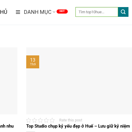
CHỦ
DANH MỤC
13
Th9
Rate this post
ạnh nhu
Top Studio chụp kỷ yếu đẹp ở Huế – Lưu giữ kỷ niệm