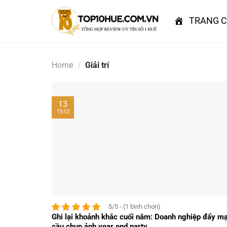
Skip
to
TRANG 
content
Home
/
Giải trí
13
Th12
5/5 - (1 bình chọn)
Ghi lại khoảnh khắc cuối năm: Doanh nghiệp đẩy m
cầu chụp ảnh year end party