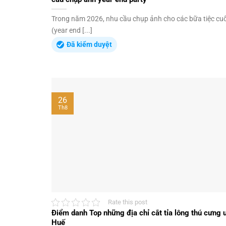
Trong năm 2026, nhu cầu chụp ảnh cho các bữa tiệc cu
(year end [...]
Đã kiểm duyệt
26
Th8
Rate this post
Điểm danh Top những địa chỉ cắt tỉa lông thú cưng uy
Huế