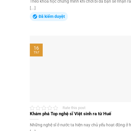
Theo khoa học chứng minh khi chơi bi da bạn sẽ nhận rất
[...]
Đã kiểm duyệt
16
Th7
Rate this post
Khám phá Top nghệ sĩ Việt sinh ra từ Huế
Những nghệ sĩ ở nước ta hiện nay chủ yếu hoạt động ở 