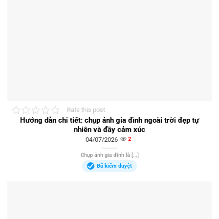
Rate this post
Hướng dẫn chi tiết: chụp ảnh gia đình ngoài trời đẹp tự
nhiên và đầy cảm xúc
04/07/2026
2
Chụp ảnh gia đình là [...]
Đã kiểm duyệt