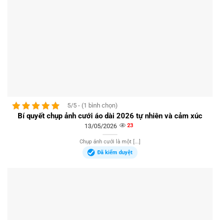
5/5 - (1 bình chọn)
Bí quyết chụp ảnh cưới áo dài 2026 tự nhiên và cảm xúc
13/05/2026
23
Chụp ảnh cưới là một [...]
Đã kiểm duyệt