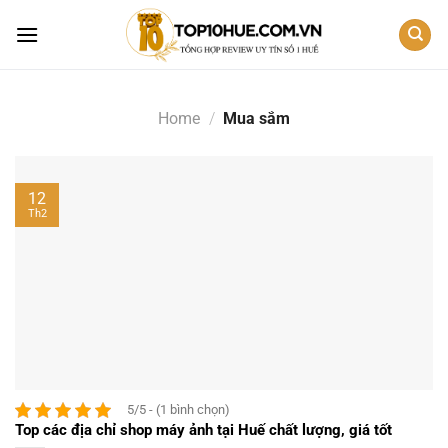
Skip
to
content
Home
/
Mua sắm
12
Th2
5/5 - (1 bình chọn)
Top các địa chỉ shop máy ảnh tại Huế chất lượng, giá tốt