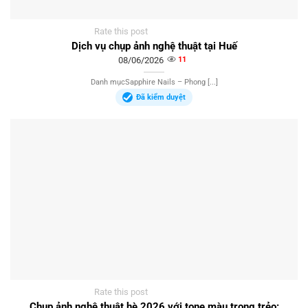
Rate this post
Dịch vụ chụp ảnh nghệ thuật tại Huế
08/06/2026
11
Danh mụcSapphire Nails – Phong [...]
Đã kiểm duyệt
Rate this post
Chụp ảnh nghệ thuật hè 2026 với tone màu trong trẻo: