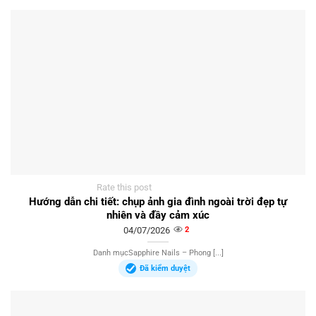
Rate this post
Hướng dẫn chi tiết: chụp ảnh gia đình ngoài trời đẹp tự
nhiên và đầy cảm xúc
04/07/2026
2
Danh mụcSapphire Nails – Phong [...]
Đã kiểm duyệt