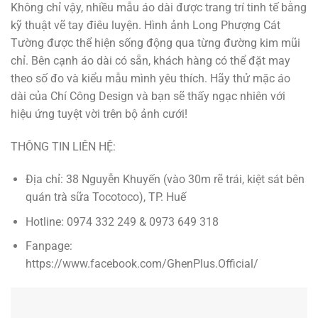
Không chỉ vậy, nhiều mẫu áo dài được trang trí tinh tế bằng
kỹ thuật vẽ tay điêu luyện. Hình ảnh Long Phượng Cát
Tường được thể hiện sống động qua từng đường kim mũi
chỉ. Bên cạnh áo dài có sẵn, khách hàng có thể đặt may
theo số đo và kiểu mẫu mình yêu thích. Hãy thử mặc áo
dài của Chí Công Design và bạn sẽ thấy ngạc nhiên với
hiệu ứng tuyệt vời trên bộ ảnh cưới!
THÔNG TIN LIÊN HỆ:
Địa chỉ: 38 Nguyễn Khuyến (vào 30m rẽ trái, kiệt sát bên
quán trà sữa Tocotoco), TP. Huế
Hotline: 0974 332 249 & 0973 649 318
Fanpage:
https://www.facebook.com/GhenPlus.Official/