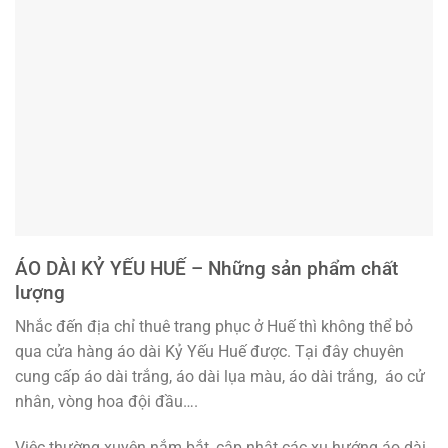
ÁO DÀI KỶ YẾU HUẾ – Những sản phẩm chất
lượng
Nhắc đến địa chỉ thuê trang phục ở Huế thì không thể bỏ
qua cửa hàng áo dài Kỷ Yếu Huế được. Tại đây chuyên
cung cấp áo dài trắng, áo dài lụa màu, áo dài trắng, áo cử
nhân, vòng hoa đội đầu….
Việc thường xuyên nắm bắt, cập nhật các xu hướng áo dài