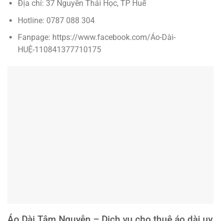
Địa chỉ: 37 Nguyễn Thái Học, TP Huế
Hotline: 0787 088 304
Fanpage: https://www.facebook.com/Áo-Dài-
HUỆ-110841377710175
Áo Dài Tâm Nguyễn – Dịch vụ cho thuê áo dài uy