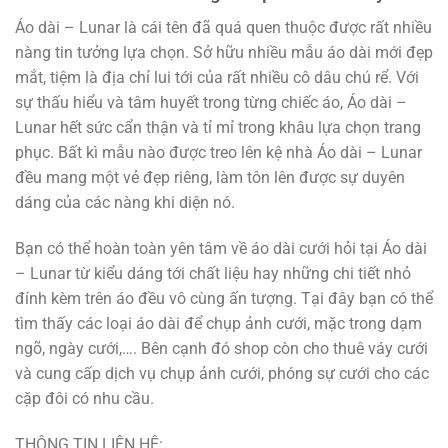
Áo dài – Lunar là cái tên đã quá quen thuộc được rất nhiều
nàng tin tưởng lựa chọn. Sở hữu nhiều mẫu áo dài mới đẹp
mắt, tiệm là địa chỉ lui tới của rất nhiều cô dâu chú rể. Với
sự thấu hiểu và tâm huyết trong từng chiếc áo, Áo dài –
Lunar hết sức cẩn thận và tỉ mỉ trong khâu lựa chọn trang
phục. Bất kì mẫu nào được treo lên kệ nhà Áo dài – Lunar
đều mang một vẻ đẹp riêng, làm tôn lên được sự duyên
dáng của các nàng khi diện nó.
Bạn có thể hoàn toàn yên tâm về áo dài cưới hỏi tại Áo dài
– Lunar từ kiểu dáng tới chất liệu hay những chi tiết nhỏ
đính kèm trên áo đều vô cùng ấn tượng. Tại đây bạn có thể
tìm thấy các loại áo dài để chụp ảnh cưới, mặc trong dạm
ngõ, ngày cưới,…. Bên cạnh đó shop còn cho thuê váy cưới
và cung cấp dịch vụ chụp ảnh cưới, phóng sự cưới cho các
cặp đôi có nhu cầu.
THÔNG TIN LIÊN HỆ: