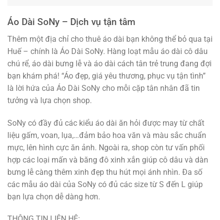
Áo Dài SoNy – Dịch vụ tận tâm
Thêm một địa chỉ cho thuê áo dài bạn không thể bỏ qua tại
Huế – chính là Áo Dài SoNy. Hàng loạt mẫu áo dài cô dâu
chú rể, áo dài bưng lễ và áo dài cách tân trẻ trung đang đợi
bạn khám phá! “Áo đẹp, giá yêu thương, phục vụ tận tình”
là lời hứa của Áo Dài SoNy cho mỗi cặp tân nhân đã tin
tưởng và lựa chọn shop.
SoNy có đầy đủ các kiểu áo dài ăn hỏi được may từ chất
liệu gấm, voan, lụa,…đảm bảo hoa văn và màu sắc chuẩn
mực, lên hình cực ăn ảnh. Ngoài ra, shop còn tư vấn phối
hợp các loại mấn và băng đô xinh xắn giúp cô dâu và dàn
bưng lễ càng thêm xinh đẹp thu hút mọi ánh nhìn. Đa số
các mẫu áo dài của SoNy có đủ các size từ S đến L giúp
bạn lựa chọn dễ dàng hơn.
THÔNG TIN LIÊN HỆ: