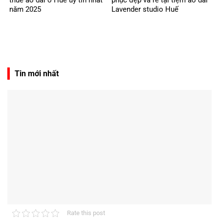
thuê áo dài ở Huế uy tín nhất
phục đẹp và rẻ tại tiệm áo dài
năm 2025
Lavender studio Huế
Tin mới nhất
Rate this post