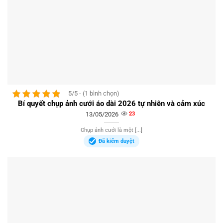
5/5 - (1 bình chọn)
Bí quyết chụp ảnh cưới áo dài 2026 tự nhiên và cảm xúc
13/05/2026
23
Chụp ảnh cưới là một [...]
Đã kiểm duyệt