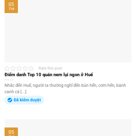
05
Th8
Rate this post
Điểm danh Top 10 quán nem lụi ngon ở Huế
Nhắc đến Huế, người ta thường nghĩ đến bún hến, cơm hến, bánh
canh cá [...]
Đã kiểm duyệt
05