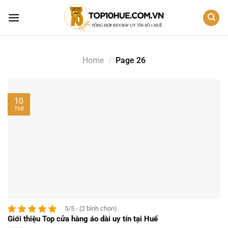
Skip
to
content
Home
/
Page 26
10
Th8
5/5 - (2 bình chọn)
Giới thiệu Top cửa hàng áo dài uy tín tại Huế