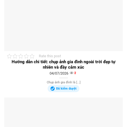
Rate this post
Hướng dẫn chi tiết: chụp ảnh gia đình ngoài trời đẹp tự
nhiên và đầy cảm xúc
04/07/2026
2
Chụp ảnh gia đình là [...]
Đã kiểm duyệt