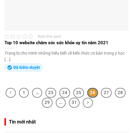
Rate this post
Top 10 website chăm sóc sức khỏe uy tín năm 2021
Trang bị cho mình những hiểu biết về kiến thức cơ bản trong y học
[...]
Đã kiểm duyệt
1
…
23
24
25
26
27
28
29
…
31
Tin mới nhất