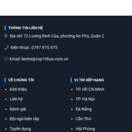
THÔNG TIN LIÊN HỆ
Địa chỉ: 72 Lương Đình Của, phường An Phú, Quận 2
Điện thoại : 0797.975.975
Email: lienhe@top10hue.com.vn
VỀ CHÚNG TÔI
VỊ TRÍ XẾP HẠNG
Giới thiệu
TP. Hồ Chí Minh
Liên hệ
TP. Hà Nội
Đánh giá
Đà Nẵng
Đội ngũ biên tập
Cần Thơ
Tuyển dụng
Hải Phòng