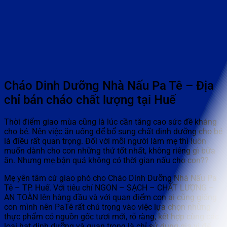
Cháo Dinh Dưỡng Nhà Nấu Pa Tê – Địa
chỉ bán cháo chất lượng tại Huế
Thời điểm giao mùa cũng là lúc cần tăng cao sức đề kháng
cho bé. Nên việc ăn uống để bổ sung chất dinh dưỡng cho bé
là điều rất quan trọng. Đối với mỗi người làm mẹ thì luôn
muốn dành cho con những thứ tốt nhất, không riêng gì bữa
ăn. Nhưng mẹ bận quá không có thời gian nấu cho con??
Mẹ yên tâm cứ giao phó cho Cháo Dinh Dưỡng Nhà Nấu Pa
Tê – TP. Huế. Với tiêu chí NGON – SẠCH – CHẤT LƯỢNG –
AN TOÀN lên hàng đầu và với quan điểm con ai cũng giống
con mình nên PaTê rất chú trọng vào việc lựa chọn những
thực phẩm có nguồn gốc tươi mới, rõ ràng, kết hợp cùng các
loại hạt dinh dưỡng và quan trọng là chỉ sử dụng gia vị để