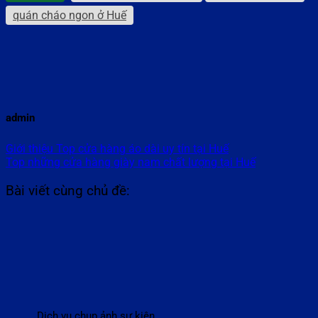
quán cháo ngon ở Huế
admin
Giới thiệu Top cửa hàng áo dài uy tín tại Huế
Top những cửa hàng giày nam chất lượng tại Huế
Bài viết cùng chủ đề:
Dịch vụ chụp ảnh sự kiện