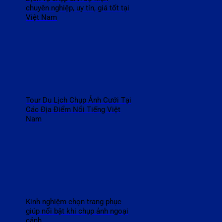
chuyên nghiệp, uy tín, giá tốt tại
Việt Nam
Tour Du Lịch Chụp Ảnh Cưới Tại
Các Địa Điểm Nổi Tiếng Việt
Nam
Kinh nghiệm chọn trang phục
giúp nổi bật khi chụp ảnh ngoại
cảnh