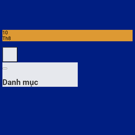
10
Th8
Danh mục