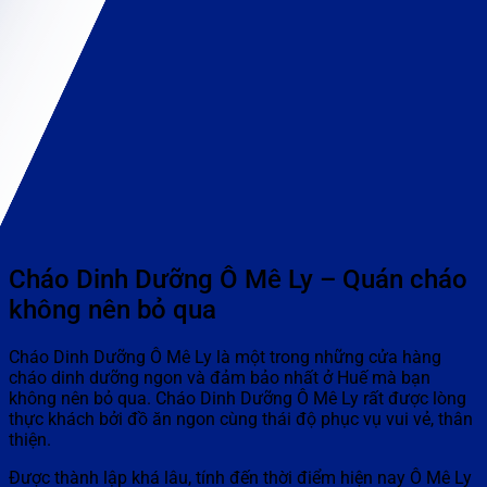
Cháo Dinh Dưỡng Ô Mê Ly – Quán cháo
không nên bỏ qua
Cháo Dinh Dưỡng Ô Mê Ly là một trong những cửa hàng
cháo dinh dưỡng ngon và đảm bảo nhất ở Huế mà bạn
không nên bỏ qua. Cháo Dinh Dưỡng Ô Mê Ly rất được lòng
thực khách bởi đồ ăn ngon cùng thái độ phục vụ vui vẻ, thân
thiện.
Được thành lập khá lâu, tính đến thời điểm hiện nay Ô Mê Ly