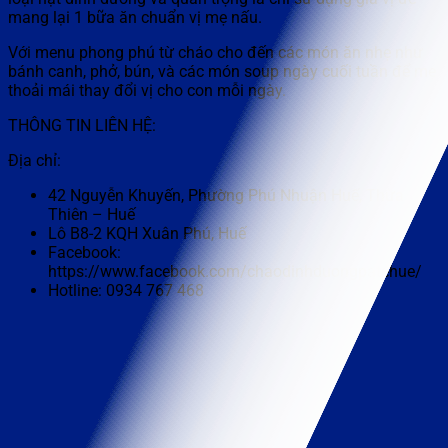
mang lại 1 bữa ăn chuẩn vị mẹ nấu.
Với menu phong phú từ cháo cho đến các món ăn nhẹ như
bánh canh, phở, bún, và các món soup ngày cuối tuần để mẹ
thoải mái thay đổi vị cho con mỗi ngày.
THÔNG TIN LIÊN HỆ:
Địa chỉ:
42 Nguyễn Khuyến, Phường Phú Nhuận Huế, Thừa
Thiên – Huế
Lô B8-2 KQH Xuân Phú, Huế
Facebook:
https://www.facebook.com/chaodinhduongpatehue/
Hotline: 0934 767 468