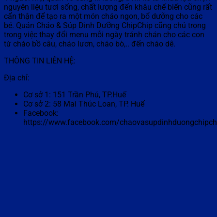
nguyên liệu tươi sống, chất lượng đến khâu chế biến cũng rất
cẩn thận để tạo ra một món cháo ngon, bổ dưỡng cho các
bé. Quán Cháo & Súp Dinh Dưỡng ChipChip cũng chú trọng
trong việc thay đổi menu mỗi ngày tránh chán cho các con
từ cháo bồ câu, cháo lươn, cháo bò,.. đến cháo dê.
THÔNG TIN LIÊN HỆ:
Địa chỉ:
Cơ sở 1: 151 Trần Phú, TP.Huế
Cơ sở 2: 58 Mai Thúc Loan, TP. Huế
Facebook:
https://www.facebook.com/chaovasupdinhduongchipch