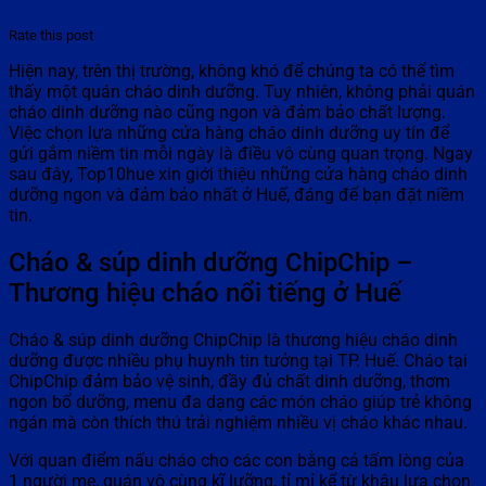
Rate this post
Hiện nay, trên thị trường, không khó để chúng ta có thể tìm
thấy một quán cháo dinh dưỡng. Tuy nhiên, không phải quán
cháo dinh dưỡng nào cũng ngon và đảm bảo chất lượng.
Việc chọn lựa những cửa hàng cháo dinh dưỡng uy tín để
gửi gắm niềm tin mỗi ngày là điều vô cùng quan trọng. Ngay
sau đây, Top10hue xin giới thiệu những cửa hàng cháo dinh
dưỡng ngon và đảm bảo nhất ở Huế, đáng để bạn đặt niềm
tin.
Cháo & súp dinh dưỡng ChipChip –
Thương hiệu cháo nổi tiếng ở Huế
Cháo & súp dinh dưỡng ChipChip là thương hiệu cháo dinh
dưỡng được nhiều phụ huynh tin tưởng tại TP. Huế. Cháo tại
ChipChip đảm bảo vệ sinh, đầy đủ chất dinh dưỡng, thơm
ngon bổ dưỡng, menu đa dạng các món cháo giúp trẻ không
ngán mà còn thích thú trải nghiệm nhiều vị cháo khác nhau.
Với quan điểm nấu cháo cho các con bằng cả tấm lòng của
1 người mẹ, quán vô cùng kĩ lưỡng, tỉ mỉ kể từ khâu lựa chọn