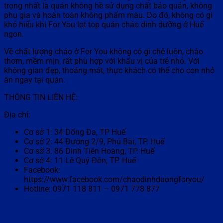
trọng nhất là quán không hề sử dụng chất bảo quản, không
phụ gia và hoàn toàn không phẩm màu. Do đó, không có gì
khó hiểu khi For You lọt top quán cháo dinh dưỡng ở Huế
ngon.
Về chất lượng cháo ở For You không có gì chê luôn, cháo
thơm, mềm mịn, rất phù hợp với khẩu vị của trẻ nhỏ. Với
không gian đẹp, thoáng mát, thực khách có thể cho con nhỏ
ăn ngay tại quán.
THÔNG TIN LIÊN HỆ:
Địa chỉ:
Cơ sở 1: 34 Đống Đa, TP Huế
Cơ sở 2: 44 Đường 2/9, Phú Bài, TP. Huế
Cơ sở 3: 86 Đinh Tiên Hoàng, TP. Huế
Cơ sở 4: 11 Lê Quý Đôn, TP. Huế
Facebook:
https://www.facebook.com/chaodinhduongforyou/
Hotline: 0971 118 811 – 0971 778 877