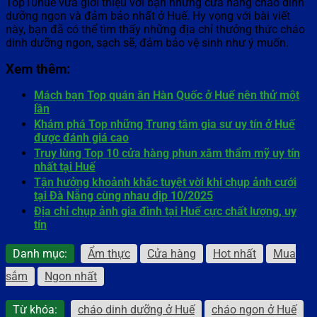
Top10hue vừa giới thiệu với bạn những cửa hàng cháo dinh
dưỡng ngon và đảm bảo nhất ở Huế. Hy vọng với bài viết
này, bạn đã có thể tìm thấy những địa chỉ thưởng thức cháo
dinh dưỡng ngon, sạch sẽ, đảm bảo vệ sinh như ý muốn.
Xem thêm:
Mách bạn Top quán ăn Hàn Quốc ở Huế nên thử một
lần
Khám phá Top những Trung tâm gia sư uy tín ở Huế
được đánh giá cao
Truy lùng Top 10 cửa hàng phun xăm thẩm mỹ uy tín
nhất tại Huế
Tận hưởng khoảnh khắc tuyệt vời khi chụp ảnh cưới
tại Đà Nẵng cùng nhau dịp 10/2025
Địa chỉ chụp ảnh gia đình tại Huế cực chất lượng, uy
tín
Danh mục:
Ẩm thực
Cửa hàng
Hot nhất
Mua
sắm
Ngon nhất
Từ khóa:
cháo dinh dưỡng ở Huế
cháo ngon ở Huế