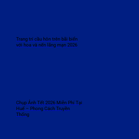
Trang trí cầu hôn trên bãi biển
với hoa và nến lãng mạn 2026
Chụp Ảnh Tết 2026 Miễn Phí Tại
Huế – Phong Cách Truyền
Thống