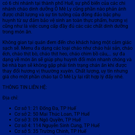
có 6 chi nhánh tại thành phố Huế, sự phổ biến của các chi
nhánh cháo dinh dưỡng Ô Mê Ly cũng phần nào phản ánh
được chất lượng và sự tin tưởng của đông đảo bậc phụ
huynh từ sự đảm bảo vệ sinh an toàn thực phẩm, hương vị
cũng như là việc cung cấp đầy đủ các các chất dinh dưỡng
trong món ăn.
Không gian tại quán đem đến cho khách hàng một cảm giác
sạch sẽ. Menu đa dạng các loại cháo như cháo hải sản, cháo
ếch, cháo thịt bò, cháo thịt heo, cháo chim bồ câu,… sự đa
dạng về món ăn sẽ giúp phụ huynh đổi món nhanh chóng và
bé nhà bạn sẽ không gặp phải tình trạng chán ăn khi được
thay đổi hương vị thuường xuyên. Chất lượng, uy tín nhưng
giá cho một phần cháo tại Ô Mê Ly lại rất hợp lý đấy nhé.
THÔNG TIN LIÊN HỆ:
Địa chỉ:
Cơ sở 1: 21 Đống Đa, TP Huế
Cơ sở 2: 50 Mai Thúc Loan, TP Huế
Cơ sở 3: 09 Ngô Quyền, TP Huế
Cơ sở 4: 114 Nguyễn Sinh Cung, TP Huế
Cơ sở 5: 35 Trường Chinh, TP Huế