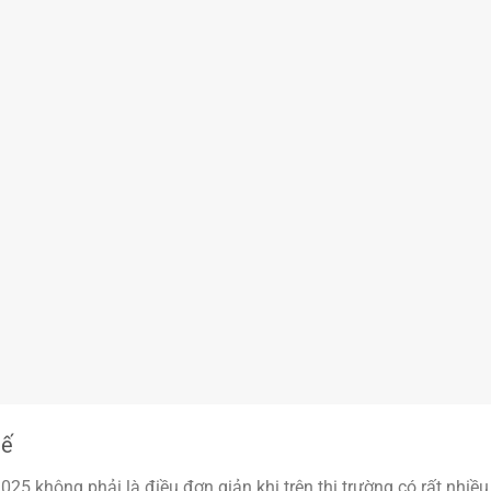
uế
25 không phải là điều đơn giản khi trên thị trường có rất nhiều