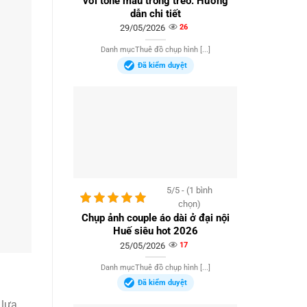
với tone màu trong trẻo: Hướng
dẫn chi tiết
29/05/2026
26
Danh mụcThuê đồ chụp hình [...]
Đã kiểm duyệt
5/5 - (1 bình
chọn)
Chụp ảnh couple áo dài ở đại nội
Huế siêu hot 2026
25/05/2026
17
Danh mụcThuê đồ chụp hình [...]
Đã kiểm duyệt
 lựa