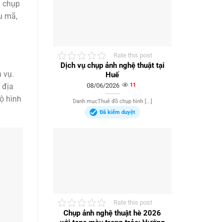
i chụp
u mã,
Rate this post
Dịch vụ chụp ảnh nghệ thuật tại
 vụ.
Huế
08/06/2026
11
 địa
ộ hình
Danh mụcThuê đồ chụp hình [...]
Đã kiểm duyệt
Rate this post
Chụp ảnh nghệ thuật hè 2026