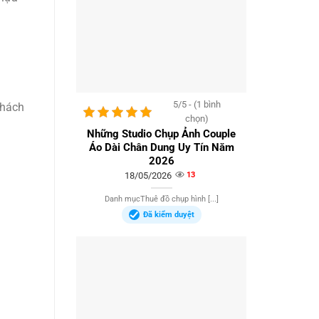
5/5 - (1 bình
khách
chọn)
Những Studio Chụp Ảnh Couple
Áo Dài Chân Dung Uy Tín Năm
2026
18/05/2026
13
Danh mụcThuê đồ chụp hình [...]
Đã kiểm duyệt