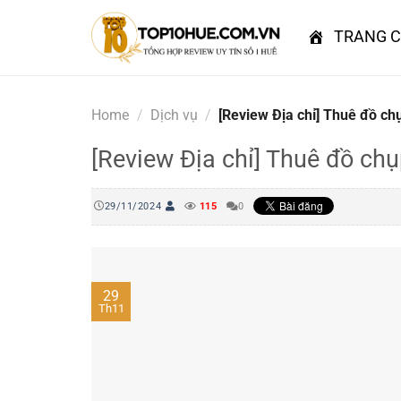
Skip
to
TRANG 
content
Home
/
Dịch vụ
/
[Review Địa chỉ] Thuê đồ ch
[Review Địa chỉ] Thuê đồ chụ
29/11/2024
115
0
29
Th11