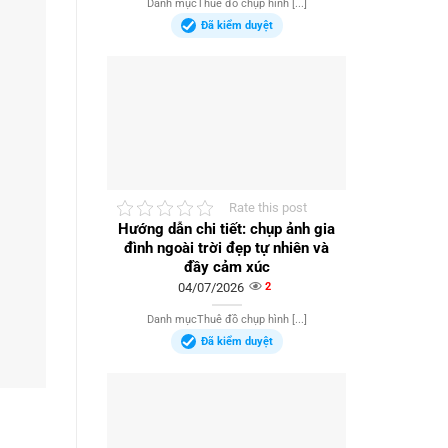
Danh mụcThuê đồ chụp hình [...]
Đã kiểm duyệt
Rate this post
Hướng dẫn chi tiết: chụp ảnh gia
đình ngoài trời đẹp tự nhiên và
đầy cảm xúc
04/07/2026
2
Danh mụcThuê đồ chụp hình [...]
Đã kiểm duyệt