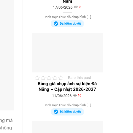
Nam
17/06/2026
9
Danh mụcThuê đồ chụp hình [...]
Đã kiểm duyệt
Rate this post
Bảng giá chụp ảnh sự kiện Đà
Nẵng – Cập nhật 2026-2027
11/06/2026
10
Danh mụcThuê đồ chụp hình [...]
Đã kiểm duyệt
ợng mà
 không