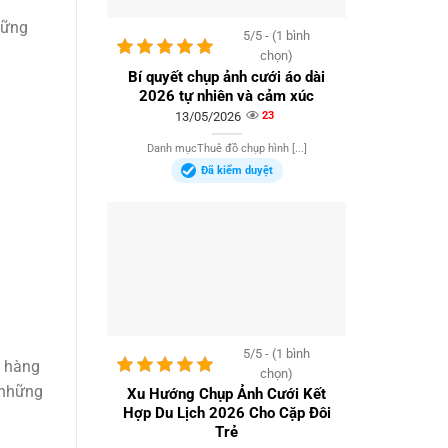
hững
5/5 - (1 bình
chọn)
Bí quyết chụp ảnh cưới áo dài
2026 tự nhiên và cảm xúc
13/05/2026
23
Danh mụcThuê đồ chụp hình [...]
Đã kiểm duyệt
5/5 - (1 bình
h hàng
chọn)
 những
Xu Hướng Chụp Ảnh Cưới Kết
Hợp Du Lịch 2026 Cho Cặp Đôi
Trẻ