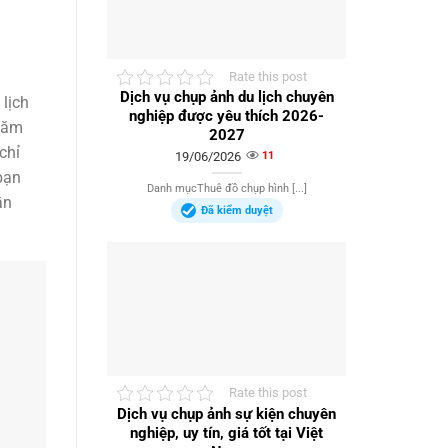
Rate this post
Dịch vụ chụp ảnh du lịch chuyên
 lịch
nghiệp được yêu thích 2026-
 Năm
2027
chỉ
19/06/2026
11
bạn
Danh mụcThuê đồ chụp hình [...]
ần
Đã kiểm duyệt
Rate this post
Dịch vụ chụp ảnh sự kiện chuyên
nghiệp, uy tín, giá tốt tại Việt