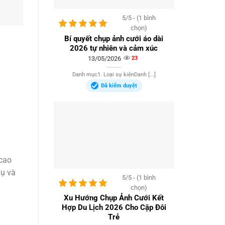
5/5 - (1 bình
chọn)
Bí quyết chụp ảnh cưới áo dài
2026 tự nhiên và cảm xúc
13/05/2026
23
Danh mục1. Loại sự kiệnDanh [...]
Đã kiểm duyệt
 cao
vụ và
5/5 - (1 bình
chọn)
Xu Hướng Chụp Ảnh Cưới Kết
Hợp Du Lịch 2026 Cho Cặp Đôi
Trẻ