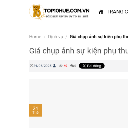
Skip
to
TRANG 
content
Home
/
Dịch vụ
/
Giá chụp ảnh sự kiện phụ th
Giá chụp ảnh sự kiện phụ th
24/06/2025
40
0
24
Th6