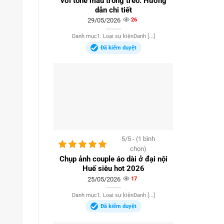
với tone màu trong trẻo: Hướng
dẫn chi tiết
29/05/2026
26
Danh mục1. Loại sự kiệnDanh [...]
Đã kiểm duyệt
5/5 - (1 bình
chọn)
Chụp ảnh couple áo dài ở đại nội
Huế siêu hot 2026
25/05/2026
17
Danh mục1. Loại sự kiệnDanh [...]
Đã kiểm duyệt