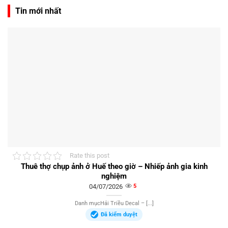
Tin mới nhất
Rate this post
Thuê thợ chụp ảnh ở Huế theo giờ – Nhiếp ảnh gia kinh
nghiệm
04/07/2026
5
Danh mụcHải Triều Decal – [...]
Đã kiểm duyệt