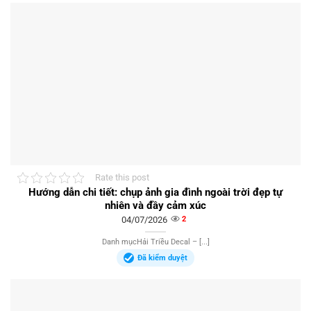
Rate this post
Hướng dẫn chi tiết: chụp ảnh gia đình ngoài trời đẹp tự
nhiên và đầy cảm xúc
04/07/2026
2
Danh mụcHải Triều Decal – [...]
Đã kiểm duyệt