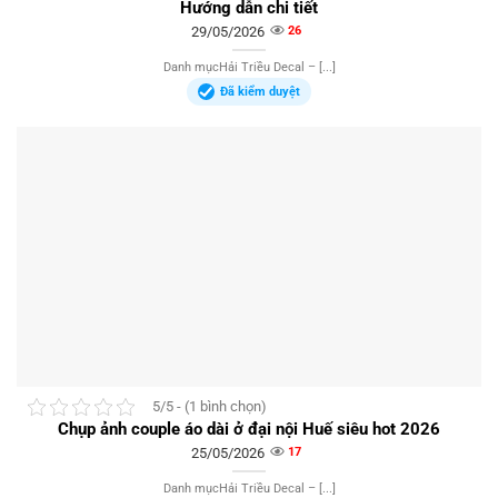
Hướng dẫn chi tiết
29/05/2026
26
Danh mụcHải Triều Decal – [...]
Đã kiểm duyệt
5/5 - (1 bình chọn)
Chụp ảnh couple áo dài ở đại nội Huế siêu hot 2026
25/05/2026
17
Danh mụcHải Triều Decal – [...]