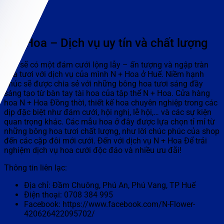
N + Hoa – Dịch vụ uy tín và chất lượng
Bạn sẽ có một đám cưới lộng lẫy – ấn tượng và ngập tràn
hoa tươi với dịch vụ của mình N + Hoa ở Huế. Niềm hạnh
phúc sẽ được chia sẻ với những bông hoa tươi sáng đầy
sáng tạo từ bàn tay tài hoa của tập thể N + Hoa. Cửa hàng
hoa N + Hoa Đồng thời, thiết kế hoa chuyên nghiệp trong các
dịp đặc biệt như đám cưới, hội nghị, lễ hội,… và các sự kiện
quan trọng khác. Các mẫu hoa ở đây được lựa chọn tỉ mỉ từ
những bông hoa tươi chất lượng, như lời chúc phúc của shop
đến các cặp đôi mới cưới. Đến với dịch vụ N + Hoa Để trải
nghiệm dịch vụ hoa cưới độc đáo và nhiều ưu đãi!
Thông tin liên lạc:
Địa chỉ: Đầm Chuông, Phú An, Phú Vang, TP Huế
Điện thoại: 0708 384 995
Facebook: https://www.facebook.com/N-Flower-
420626422095702/