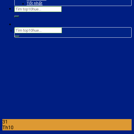
Tốt nhất
31
Th10