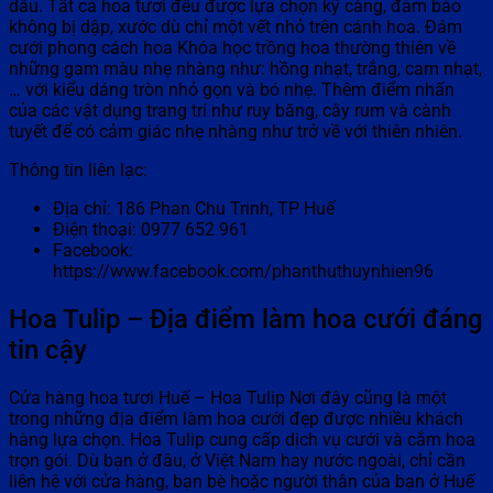
dâu. Tất cả hoa tươi đều được lựa chọn kỹ càng, đảm bảo
không bị dập, xước dù chỉ một vết nhỏ trên cánh hoa. Đám
cưới phong cách hoa Khóa học trồng hoa thường thiên về
những gam màu nhẹ nhàng như: hồng nhạt, trắng, cam nhạt,
… với kiểu dáng tròn nhỏ gọn và bó nhẹ. Thêm điểm nhấn
của các vật dụng trang trí như ruy băng, cây rum và cành
tuyết để có cảm giác nhẹ nhàng như trở về với thiên nhiên.
Thông tin liên lạc:
Địa chỉ: 186 Phan Chu Trinh, TP Huế
Điện thoại: 0977 652 961
Facebook:
https://www.facebook.com/phanthuthuynhien96
Hoa Tulip – Địa điểm làm hoa cưới đáng
tin cậy
Cửa hàng hoa tươi Huế – Hoa Tulip Nơi đây cũng là một
trong những địa điểm làm hoa cưới đẹp được nhiều khách
hàng lựa chọn. Hoa Tulip cung cấp dịch vụ cưới và cắm hoa
trọn gói. Dù bạn ở đâu, ở Việt Nam hay nước ngoài, chỉ cần
liên hệ với cửa hàng, bạn bè hoặc người thân của bạn ở Huế