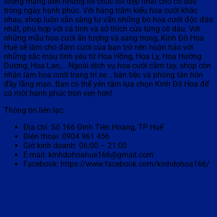
lượng mang đến những lời chúc tốt đẹp nhất cho cô dâu
trong ngày hạnh phúc. Với hàng trăm kiểu hoa cưới khác
nhau, shop luôn sẵn sàng tư vấn những bó hoa cưới độc đáo
nhất, phù hợp với cá tính và sở thích của từng cô dâu. Với
những mẫu hoa cưới ấn tượng và sang trọng, Kinh Đô Hoa
Huệ sẽ làm cho đám cưới của bạn trở nên hoàn hảo với
những sắc màu tình yêu từ Hoa Hồng, Hoa Ly, Hoa Hướng
Dương, Hoa Lan,… Ngoài dịch vụ hoa cưới cầm tay, shop còn
nhận làm hoa cưới trang trí xe. , bàn tiệc và phòng tân hôn
đầy lãng mạn. Bạn có thể yên tâm lựa chọn Kinh Đô Hoa để
có một hạnh phúc trọn vẹn hơn!
Thông tin liên lạc:
Địa chỉ: Số 166 Đinh Tiên Hoàng, TP Huế
Điện thoại: 0904 961 456
Giờ kinh doanh: 06:00 – 21:00
E-mail: kinhdohoahue166@gmail.com
Facebook: https://www.facebook.com/kinhdohoa166/