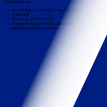
Thông tin liên lạc:
Địa chỉ: Kiệt 2, Xuân Hòa, Thụy Vân, Hương Thủy, Thừa
Thiên Huế
Điện thoại: 0794 511 028
Facebook: https://www.facebook.com/Service-
Wedding-Wedding-Questions