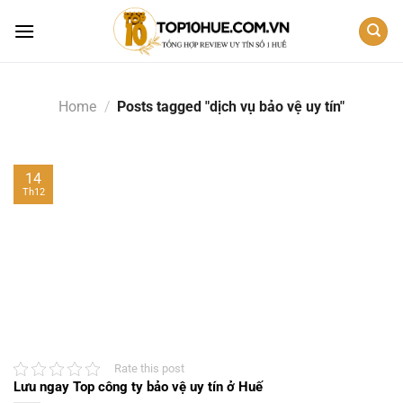
Skip
to
content
Home
/
Posts tagged "dịch vụ bảo vệ uy tín"
14
Th12
Rate this post
Lưu ngay Top công ty bảo vệ uy tín ở Huế