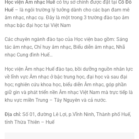
Học viện Âm nhạc Huế
có trụ sở chính được đặt tại
Cố Đô
Huế
– là ngôi trường lý tưởng dành cho các bạn đam mê
âm nhạc, nhạc cụ. Đây là một trong 3 trường đào tạo âm
nhạc bậc đại học tại Việt Nam
Các chuyên ngành đào tạo của Học viện bao gồm: Sáng
tác âm nhạc, Chỉ huy âm nhạc, Biểu diễn âm nhạc, Nhã
nhạc Cung đình Huế…
Học viện Âm nhạc Huế đào tạo, bồi dưỡng nguồn nhân lực
về lĩnh vực Âm nhạc ở bậc trung học, đại học và sau đại
học; nghiên cứu khoa học, biểu diễn Âm nhạc, góp phần
giữ gìn và phát triển nền Âm nhạc Việt Nam mà trực tiếp là
khu vực miền Trung – Tây Nguyên và cả nước.
Địa chỉ:
Số 01, đường Lê Lợi, p.Vĩnh Ninh, Thành phố Huế,
tỉnh Thừa Thiên – Huế