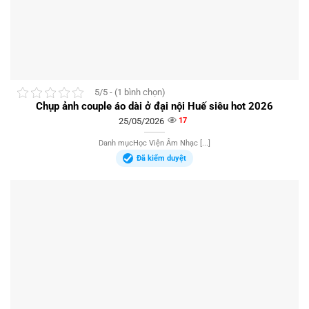
5/5 - (1 bình chọn)
Chụp ảnh couple áo dài ở đại nội Huế siêu hot 2026
25/05/2026
17
Danh mụcHọc Viện Âm Nhạc [...]
Đã kiểm duyệt