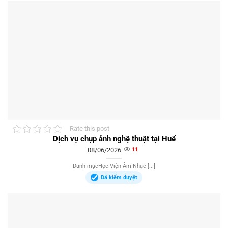
Rate this post
Dịch vụ chụp ảnh nghệ thuật tại Huế
08/06/2026
11
Danh mụcHọc Viện Âm Nhạc [...]
Đã kiểm duyệt