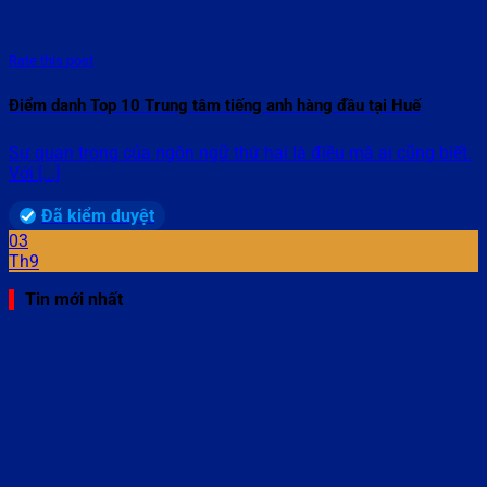
Rate this post
Điểm danh Top 10 Trung tâm tiếng anh hàng đầu tại Huế
Sự quan trọng của ngôn ngữ thứ hai là điều mà ai cũng biết.
Với [...]
Đã kiểm duyệt
03
Th9
Tin mới nhất