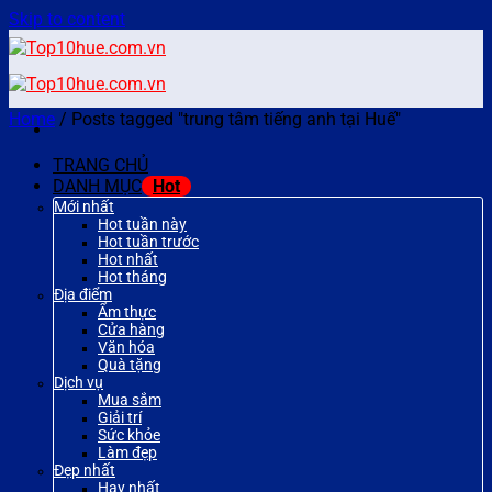
Skip to content
Home
/
Posts tagged "trung tâm tiếng anh tại Huế"
TRANG CHỦ
DANH MỤC
Mới nhất
Hot tuần này
Hot tuần trước
Hot nhất
Hot tháng
Địa điểm
Ẩm thực
Cửa hàng
Văn hóa
Quà tặng
Dịch vụ
Mua sắm
Giải trí
Sức khỏe
Làm đẹp
Đẹp nhất
Hay nhất