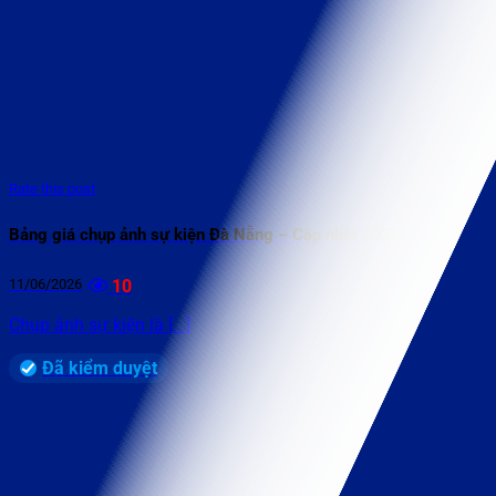
Rate this post
Bảng giá chụp ảnh sự kiện Đà Nẵng – Cập nhật 2026-2027
11/06/2026
10
Chụp ảnh sự kiện là [...]
Đã kiểm duyệt