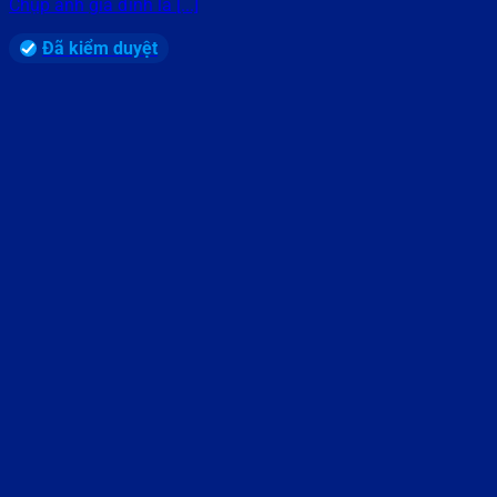
Chụp ảnh gia đình là [...]
Đã kiểm duyệt