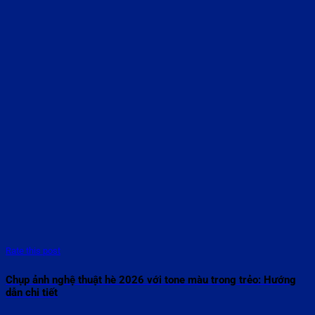
Rate this post
Chụp ảnh nghệ thuật hè 2026 với tone màu trong trẻo: Hướng
dẫn chi tiết