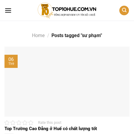
Skip
to
content
Home
/
Posts tagged "sư phạm"
06
Th9
Rate this post
Top Trường Cao Đẳng ở Huế có chất lượng tốt