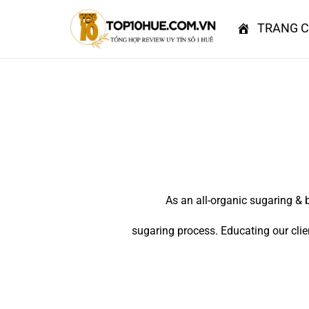
Skip
to
TRANG 
content
As an all-organic sugaring & 
sugaring process. Educating our clie